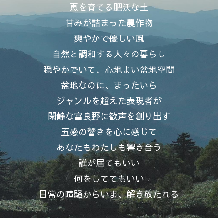
恵を育てる肥沃な土
甘みが詰まった農作物
爽やかで優しい風
自然と調和する人々の暮らし
穏やかでいて、心地よい盆地空間
盆地なのに、まったいら
ジャンルを超えた表現者が
閑静な富良野に歓声を創り出す
五感の響きを心に感じて
あなたもわたしも響き合う
誰が居てもいい
何をしててもいい
日常の喧騒からいま、解き放たれる