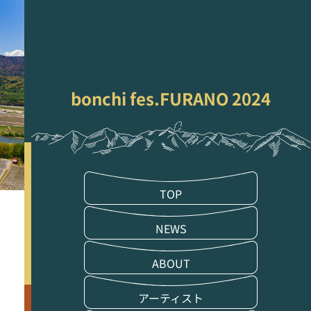
TICKET
bonchi fes.FURANO 2024
TOP
NEWS
ABOUT
アーティスト