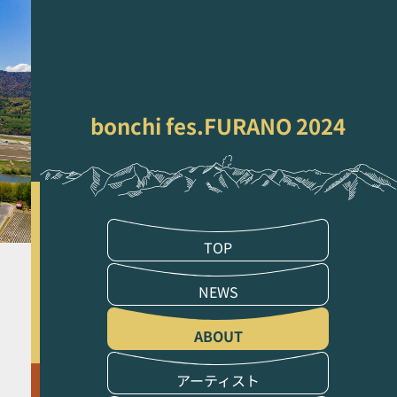
TICKET
bonchi fes.FURANO 2024
TOP
NEWS
ABOUT
アーティスト